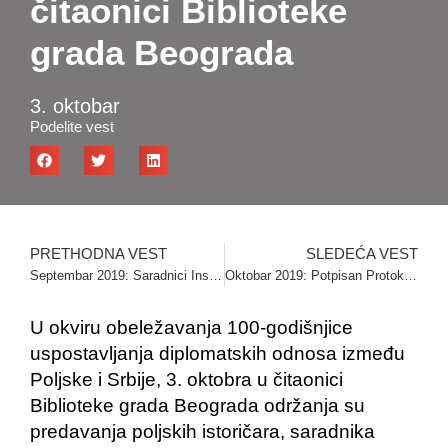
čitaonici Biblioteke
grada Beograda
3. oktobar
Podelite vest
PRETHODNA VEST
SLEDEĆA VEST
Septembar 2019: Saradnici Instituta učestvovali na VII konferenciji o jugoslovensko-poljskim odnosima
Oktobar 2019: Potpisan Protokol o naučnoj saradnji sa Filozofskim fakultetom Univerziteta u Novom Sadu
U okviru obeležavanja 100-godišnjice
uspostavljanja diplomatskih odnosa između
Poljske i Srbije, 3. oktobra u čitaonici
Biblioteke grada Beograda održanja su
predavanja poljskih istoričara, saradnika