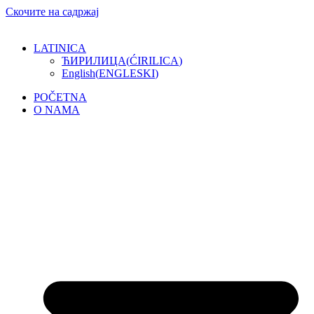
Скочите на садржај
LATINICA
ЋИРИЛИЦА
(
ĆIRILICA
)
English
(
ENGLESKI
)
POČETNA
O NAMA