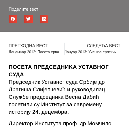
Поделите вест
ПРЕТХОДНА ВЕСТ
СЛЕДЕЋА ВЕСТ
Децембар 2012: Посета хрватских историчара
Јануар 2013: Учешће српских историчара на научном скупу у Алжиру
ПОСЕТА ПРЕДСЕДНИKА УСТАВНОГ
СУДА
Председник Уставног суда Србије др
Драгиша Слијепчевић и руководилац
Службе председника Весна Дабић
посетили су Институт за савремену
историју 24. децембра.
Директор Института проф. др Момчило