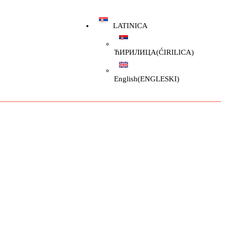
LATINICA
ЋИРИЛИЦА
(
ĆIRILICA
)
English
(
ENGLESKI
)