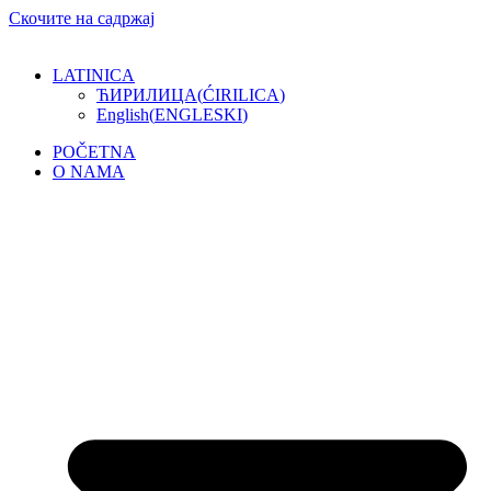
Скочите на садржај
LATINICA
ЋИРИЛИЦА
(
ĆIRILICA
)
English
(
ENGLESKI
)
POČETNA
O NAMA