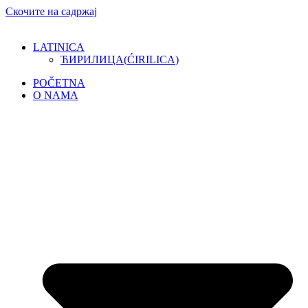
Скочите на садржај
LATINICA
ЋИРИЛИЦА
(
ĆIRILICA
)
POČETNA
O NAMA