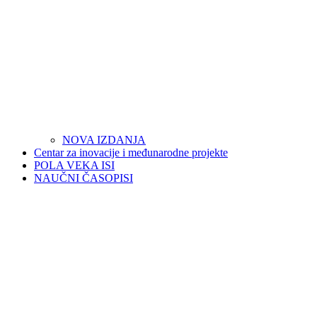
NOVA IZDANJA
Centar za inovacije i međunarodne projekte
POLA VEKA ISI
NAUČNI ČASOPISI