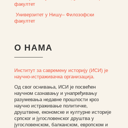
факултет
Универзитет у Нишу– Филозофски
факултет
О НАМА
Институт за савремену историју (ИСИ) је
научно-истраживачка организација.
Од свог оснивања, ИСИ је посвећен
научном сазнавању и унапређивању
разумевања недавне прошлости кроз
научно истраживање политичке,
друштвене, економске и културне историје
српског и југословенског друштва у
југословенском, балканском, европском и