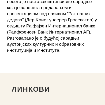
посета је наставак интензивне сарадње
која је започета предавањем и
презентацијом под називом ”Рат наших
дедова” (Дер Kриег унсерер Гроссватер) у
седишту Рајфајзен Интернационал банке
(Раиффеисен Банк Интернатионал АГ).
Разговарано је о будућој сарадњи
аустријских културних и образовних
институција и Института.
ЛИНКОВИ