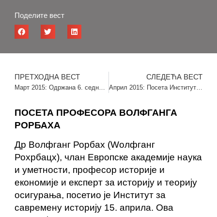
Поделите вест
ПРЕТХОДНА ВЕСТ
СЛЕДЕЋА ВЕСТ
Март 2015: Одржана 6. седница Управног одбора Института
Април 2015: Посета Институту инж. Рожеа Урнака
ПОСЕТА ПРОФЕСОРА ВОЛФГАНГА
РОРБАХА
Др Волфганг Рорбах (Wолфганг
Рохрбацх), члан Европске академије наука
и уметности, професор историје и
економије и експерт за историју и теорију
осигурања, посетио је Институт за
савремену историју 15. априла. Ова