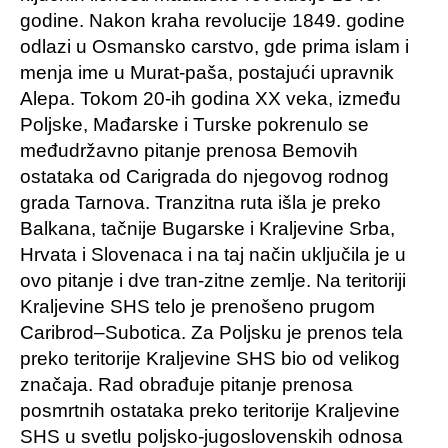
godine. Nakon kraha revolucije 1849. godine
odlazi u Osmansko carstvo, gde prima islam i
menja ime u Murat-paša, postajući upravnik
Alepa. Tokom 20-ih godina XX veka, između
Poljske, Mađarske i Turske pokrenulo se
međudržavno pitanje prenosa Bemovih
ostataka od Carigrada do njegovog rodnog
grada Tarnova. Tranzitna ruta išla je preko
Balkana, tačnije Bugarske i Kraljevine Srba,
Hrvata i Slovenaca i na taj način uključila je u
ovo pitanje i dve tran-zitne zemlje. Na teritoriji
Kraljevine SHS telo je prenošeno prugom
Caribrod–Subotica. Za Poljsku je prenos tela
preko teritorije Kraljevine SHS bio od velikog
značaja. Rad obrađuje pitanje prenosa
posmrtnih ostataka preko teritorije Kraljevine
SHS u svetlu poljsko-jugoslovenskih odnosa