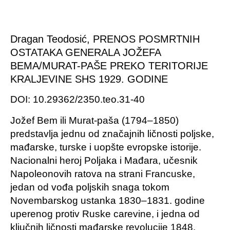
Dragan Teodosić, PRENOS POSMRTNIH
OSTATAKA GENERALA JOŽEFA
BEMA/MURAT-PAŠE PREKO TERITORIJE
KRALJEVINE SHS 1929. GODINE
DOI: 10.29362/2350.teo.31-40
Jožef Bem ili Murat-paša (1794–1850)
predstavlja jednu od značajnih ličnosti poljske,
mađarske, turske i uopšte evropske istorije.
Nacionalni heroj Poljaka i Mađara, učesnik
Napoleonovih ratova na strani Francuske,
jedan od vođa poljskih snaga tokom
Novembarskog ustanka 1830–1831. godine
uperenog protiv Ruske carevine, i jedna od
ključnih ličnosti mađarske revolucije 1848.