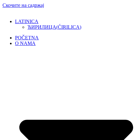
Скочите на садржај
LATINICA
ЋИРИЛИЦА
(
ĆIRILICA
)
POČETNA
O NAMA