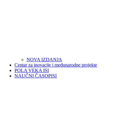
NOVA IZDANJA
Centar za inovacije i međunarodne projekte
POLA VEKA ISI
NAUČNI ČASOPISI