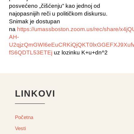
posvećeno „čišćenju“ kao jednoj od
najopasnijih reči u političkom diskursu.
Snimak je dostupan
na
https://umassboston.zoom.us/rec/share/x4jQ
AH-
U2qjzQmGWI6eEuCRKiQjQKT0lxGGEFXJ9Xufwl
fS6QDTL53ETEj
uz lozinku K+u+dn^2
LINKOVI
Početna
Vesti