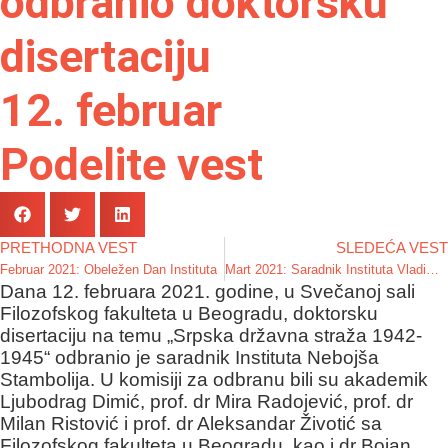
odbranio doktorsku
disertaciju
12. februar
Podelite vest
PRETHODNA VEST
SLEDEĆA VEST
Februar 2021: Obeležen Dan Instituta
Mart 2021: Saradnik Instituta Vladimir Petrović održao online predavanje na Univerzitetu Masačusetsa
Dana 12. februara 2021. godine, u Svečanoj sali
Filozofskog fakulteta u Beogradu, doktorsku
disertaciju na temu „Srpska državna straža 1942-
1945“ odbranio je saradnik Instituta Nebojša
Stambolija. U komisiji za odbranu bili su akademik
Ljubodrag Dimić, prof. dr Mira Radojević, prof. dr
Milan Ristović i prof. dr Aleksandar Životić sa
Filozofskog fakulteta u Beogradu, kao i dr Bojan