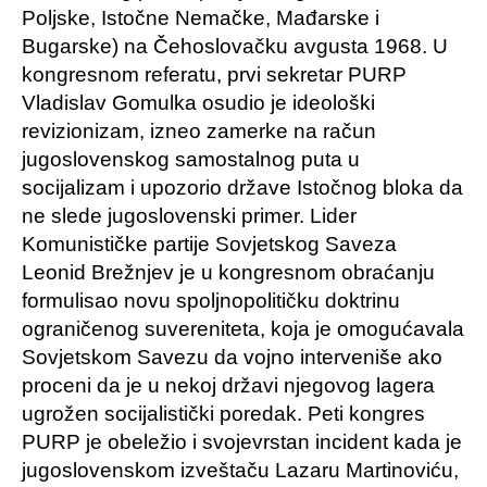
Poljske, Istočne Nemačke, Mađarske i
Bugarske) na Čehoslovačku avgusta 1968. U
kongresnom referatu, prvi sekretar PURP
Vladislav Gomulka osudio je ideološki
revizionizam, izneo zamerke na račun
jugoslovenskog samostalnog puta u
socijalizam i upozorio države Istočnog bloka da
ne slede jugoslovenski primer. Lider
Komunističke partije Sovjetskog Saveza
Leonid Brežnjev je u kongresnom obraćanju
formulisao novu spoljnopolitičku doktrinu
ograničenog suvereniteta, koja je omogućavala
Sovjetskom Savezu da vojno interveniše ako
proceni da je u nekoj državi njegovog lagera
ugrožen socijalistički poredak. Peti kongres
PURP je obeležio i svojevrstan incident kada je
jugoslovenskom izveštaču Lazaru Martinoviću,