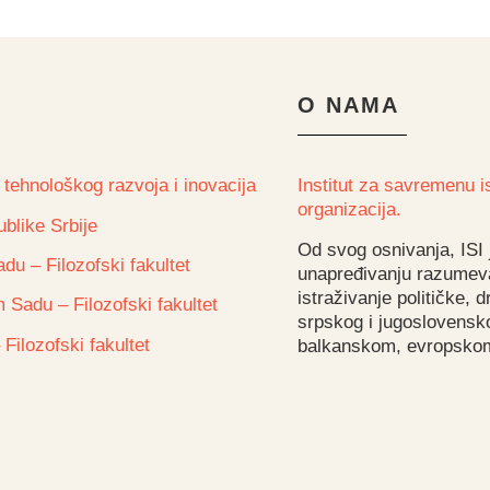
O NAMA
 tehnološkog razvoja i inovacija
Institut za savremenu is
organizacija.
blike Srbije
Od svog osnivanja, ISI
du – Filozofski fakultet
unapređivanju razumeva
istraživanje političke, 
 Sadu – Filozofski fakultet
srpskog i jugoslovensk
 Filozofski fakultet
balkanskom, evropskom