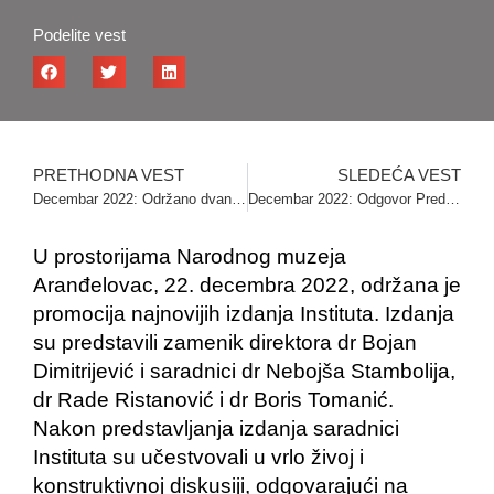
Podelite vest
PRETHODNA VEST
SLEDEĆA VEST
Decembar 2022: Održano dvanaesto predavanje u okviru projekta „Ideje“
Decembar 2022: Odgovor Predraga J. Markovića Miroslavu Perišiću
U prostorijama Narodnog muzeja
Aranđelovac, 22. decembra 2022, održana je
promocija najnovijih izdanja Instituta. Izdanja
su predstavili zamenik direktora dr Bojan
Dimitrijević i saradnici dr Nebojša Stambolija,
dr Rade Ristanović i dr Boris Tomanić.
Nakon predstavljanja izdanja saradnici
Instituta su učestvovali u vrlo živoj i
konstruktivnoj diskusiji, odgovarajući na