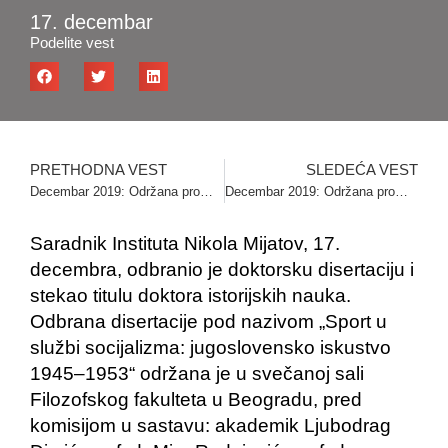
17. decembar
Podelite vest
PRETHODNA VEST
SLEDEĆA VEST
Decembar 2019: Održana promocija zbornika „Od Karađorđa do Versajskog mira“
Decembar 2019: Održana promocija knjige „OZNA – represija komunističkog režima u Srbiji 1944-1946“ u Parohijskom domu Hrama Svetog Save
Saradnik Instituta Nikola Mijatov, 17.
decembra, odbranio je doktorsku disertaciju i
stekao titulu doktora istorijskih nauka.
Odbrana disertacije pod nazivom „Sport u
službi socijalizma: jugoslovensko iskustvo
1945–1953“ održana je u svečanoj sali
Filozofskog fakulteta u Beogradu, pred
komisijom u sastavu: akademik Ljubodrag