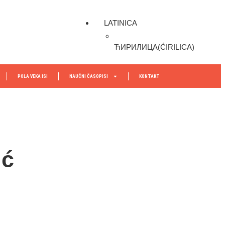
LATINICA
ЋИРИЛИЦА
(
ĆIRILICA
)
POLA VEKA ISI
NAUČNI ČASOPISI
KONTAKT
ić