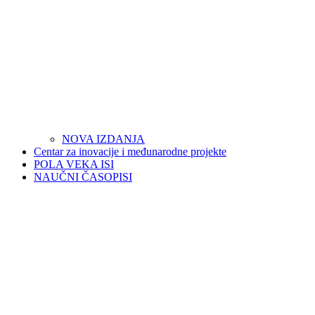
NOVA IZDANJA
Centar za inovacije i međunarodne projekte
POLA VEKA ISI
NAUČNI ČASOPISI