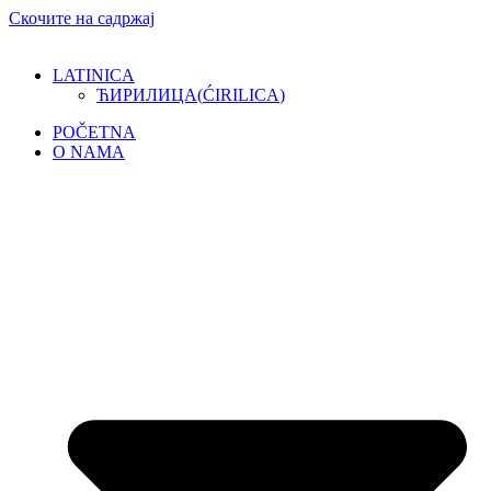
Скочите на садржај
LATINICA
ЋИРИЛИЦА
(
ĆIRILICA
)
POČETNA
O NAMA