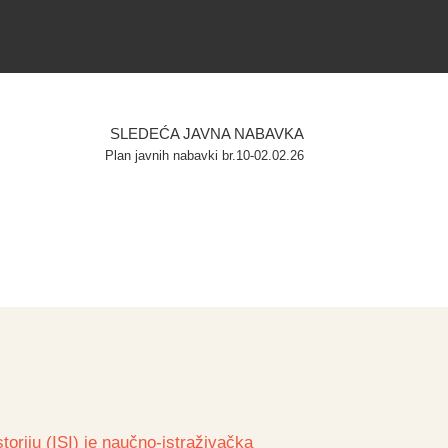
SLEDEĆA JAVNA NABAVKA
Plan javnih nabavki br.10-02.02.26
toriju (ISI) je naučno-istraživačka