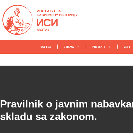
POČETNA
O NAMA
PROJEKTI
VESTI
Pravilnik o javnim nabavk
skladu sa zakonom.