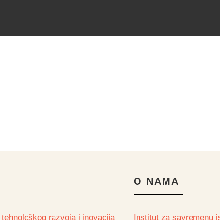
O NAMA
 tehnološkog razvoja i inovacija
Institut za savremenu is