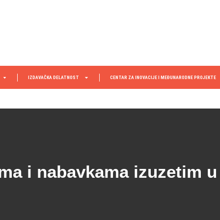
IZDAVAČKA DELATNOST
CENTAR ZA INOVACIJE I MEĐUNARODNE PROJEKTE
ama i nabavkama izuzetim u