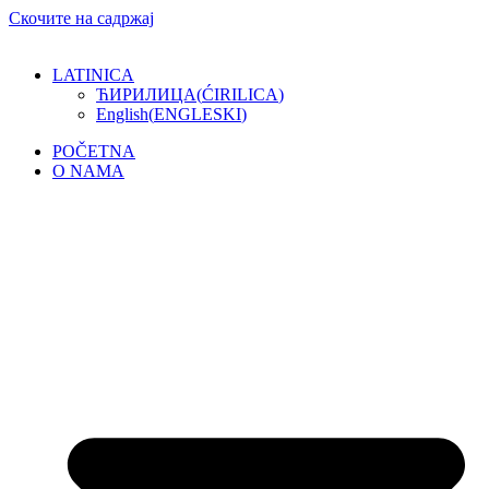
Скочите на садржај
LATINICA
ЋИРИЛИЦА
(
ĆIRILICA
)
English
(
ENGLESKI
)
POČETNA
O NAMA