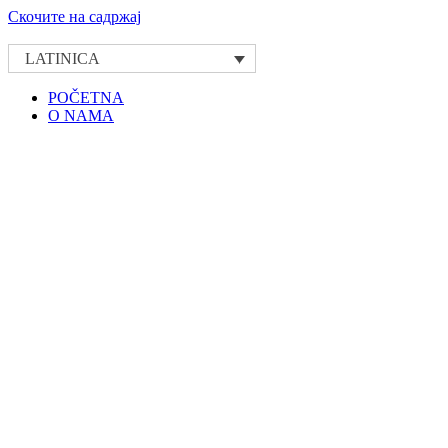
Скочите на садржај
LATINICA
POČETNA
O NAMA