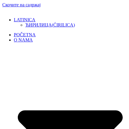
Скочите на садржај
LATINICA
ЋИРИЛИЦА
(
ĆIRILICA
)
POČETNA
O NAMA