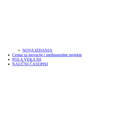
NOVA IZDANJA
Centar za inovacije i međunarodne projekte
POLA VEKA ISI
NAUČNI ČASOPISI