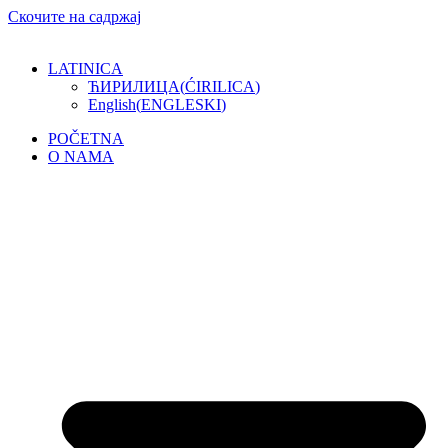
Скочите на садржај
LATINICA
ЋИРИЛИЦА
(
ĆIRILICA
)
English
(
ENGLESKI
)
POČETNA
O NAMA