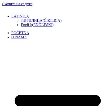
Скочите на садржај
LATINICA
ЋИРИЛИЦА
(
ĆIRILICA
)
English
(
ENGLESKI
)
POČETNA
O NAMA